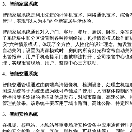
3、智能家居系统
智能家居系统是利用先进的计算机技术、网络通讯技术、综合
管理，实现"以人为本"的全新家居生活体验。
智能家居系统通过对入户门、客厅、餐厅、厨房、卧室、浴室
子系统集中和分区设置到各种控制终端，包括情景模式操作面
安"六种情景模式，体现了全方位、人性化的设计理念。如设置
自动关闭；设置为离家模式时，房间内所有灯光和窗帘自动关
出警报声，用户手机会提示门窗被非法打开，公司接警中心也
理，实现报警现场、用户、监控中心三方联动。
4、智能交通系统
智能交通管理通过由前端高清摄像机、检测设备、处理主机组
测速系统等子系统集成为既可单独发挥使用，又能整体控制的
音播报等多途径的指挥及信息发布，对城市路面、高速公路、
管理的效果。该系统主要应用于城市路面、高速公路、特定区
5、智能安检系统
在机场、核电站、地铁站等重要场所安检设备中应用通道管理
物的安全检测（金属、气体、爆炸物、可疑物体等）。同时，