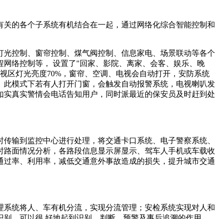
有关的各个子系统有机结合在一起，通过网络化综合智能控制和
灯光控制、窗帘控制、煤气阀控制、信息家电、场景联动等各个
网络控制等， 设置了"回家、影院、离家、会客、娱乐、晚
电视区灯光亮度70%，窗帘、空调、电视会自动打开，安防系统
。此模式下若有人打开门窗，会触发自动报警系统，电视喇叭发
如实真实警情会电话告知用户，同时派最近的保安员及时赶到处
时传输到监控中心进行处理，将交通卡口系统、电子警察系统、
时路面情况分析，各路段信息显示屏显示、驾车人手机或车载收
通过率、利用率，减低交通意外事故造成的损失，提升城市交通
理系统将人、车有机分流，实现分流管理；安检系统实现对人和
别，可以很 好地起到识别、判断、预警及事后追溯的作用。