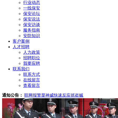
行业动态
一线保安
保安论坛
保安说法
保安访谈
服务指南
安防知识
客户案例
人才招聘
人力政策
招聘职位
我要应聘
联系我们
联系方式
在线留言
查看留言
通知公告：
联网报警显神威快速反应抓盗贼