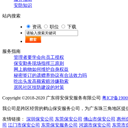
安防知识
站内搜索
资讯
职位
下载
服务指南
管理者要学会向员工授权
保安勤务现场指挥三原则
网上购物如何维护自身权益
秘密签订的遗赠养协议有合法效力吗
吃出头发高额索赔涉嫌勒索
居民社区技防建设的对策
Copyright ©2018-2020 广东得安保安服务有限公司
粤ICP备1906
我公司是跨区经营的鹤山保安服务公司，为广东珠三角地区提供专业
友情链接：
深圳保安公司
东莞保安公司
佛山市保安公司
惠州
司
江门市保安公司
东莞保安服务公司
河源市保安公司
东莞市