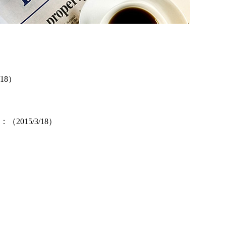
18）
（2015/3/18）