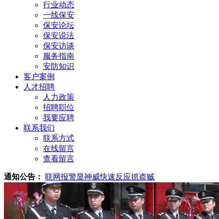
行业动态
一线保安
保安论坛
保安说法
保安访谈
服务指南
安防知识
客户案例
人才招聘
人力政策
招聘职位
我要应聘
联系我们
联系方式
在线留言
查看留言
通知公告：
联网报警显神威快速反应抓盗贼