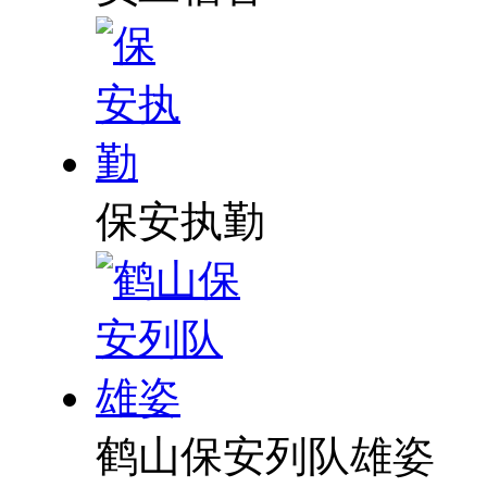
保安执勤
鹤山保安列队雄姿