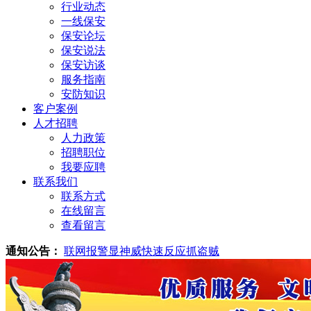
行业动态
一线保安
保安论坛
保安说法
保安访谈
服务指南
安防知识
客户案例
人才招聘
人力政策
招聘职位
我要应聘
联系我们
联系方式
在线留言
查看留言
通知公告：
联网报警显神威快速反应抓盗贼